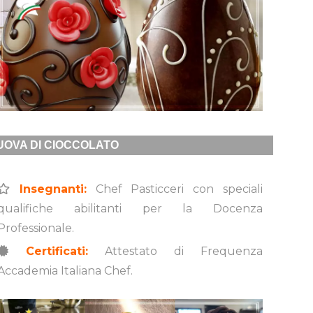
OVA DI CIOCCOLATO
Insegnanti:
Chef Pasticceri con speciali
qualifiche abilitanti per la Docenza
Professionale.
Certificati:
Attestato di Frequenza
Accademia Italiana Chef.